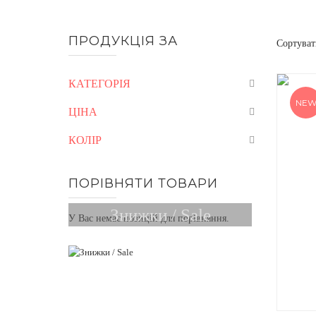
ПРОДУКЦІЯ ЗА
Сортуват
КАТЕГОРІЯ
NE
ЦІНА
КОЛІР
ПОРІВНЯТИ ТОВАРИ
Знижки / Sale
У Вас немає позицій для порівняння.