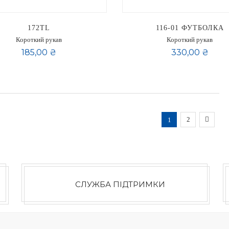
172TL
116-01 ФУТБОЛКА
Короткий рукав
Короткий рукав
185,00 ₴
330,00 ₴
Сторінка
You're currently rea
Сторінка
Сторі
Насту
2
1
крок
СЛУЖБА ПІДТРИМКИ