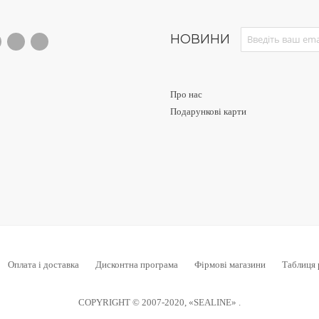
Sign Up for Our News
НОВИНИ
Про нас
Подарункові карти
Оплата і доставка
Дисконтна програма
Фірмові магазини
Таблиця 
COPYRIGHT © 2007-2020, «SEALINE» .