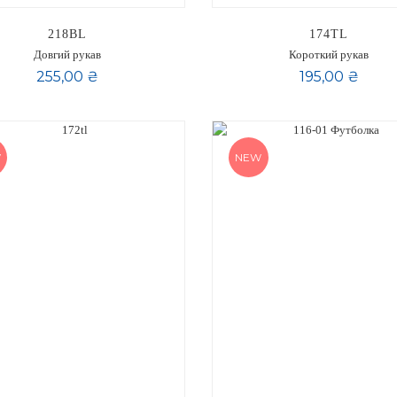
218BL
174TL
Довгий рукав
Короткий рукав
255,00 ₴
195,00 ₴
W
NEW