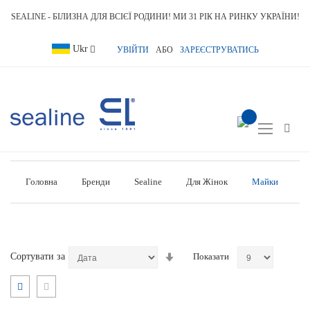
SEALINE - БІЛИЗНА ДЛЯ ВСІЄЇ РОДИНИ! МИ 31 РІК НА РИНКУ УКРАЇНИ!
Language
Ukr
УВІЙТИ
АБО
ЗАРЕЄСТРУВАТИСЬ
item(s) -
Toggle
Nav
Головна
Бренди
Sealine
Для Жінок
Майки
Сортувати
Сортувати за
Показати
у
порядку
Відобразити
Сітка
Список
зменшення
як