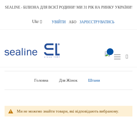
SEALINE - БІЛИЗНА ДЛЯ ВСІЄЇ РОДИНИ! МИ 31 РІК НА РИНКУ УКРАЇНИ!
Language
Ukr
УВІЙТИ
АБО
ЗАРЕЄСТРУВАТИСЬ
item(s) -
Toggle
Nav
Головна
Для Жінок
Штани
Ми не можемо знайти товари, які відповідають вибраному.