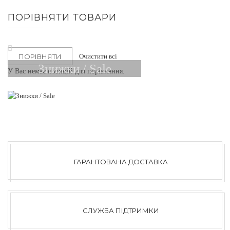
ПОРІВНЯТИ ТОВАРИ
Видалити
Цей
Очистити всі
ПОРІВНЯТИ
Елемент
Знижки / Sale
У Вас немає позицій для порівняння.
ГАРАНТОВАНА ДОСТАВКА
СЛУЖБА ПІДТРИМКИ