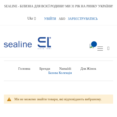
SEALINE - БІЛИЗНА ДЛЯ ВСІЄЇ РОДИНИ! МИ 31 РІК НА РИНКУ УКРАЇНИ!
Language
Ukr
УВІЙТИ
АБО
ЗАРЕЄСТРУВАТИСЬ
item(s) -
Toggle
Nav
Головна
Бренди
Namaldi
Для Жінок
Базова Колекція
Ми не можемо знайти товари, які відповідають вибраному.