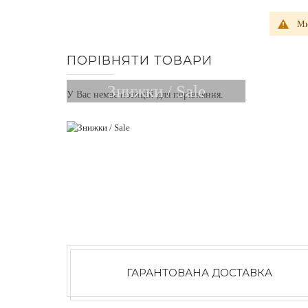
Ми
ПОРІВНЯТИ ТОВАРИ
Знижки / Sale
У Вас немає позицій для порівняння.
ГАРАНТОВАНА ДОСТАВКА