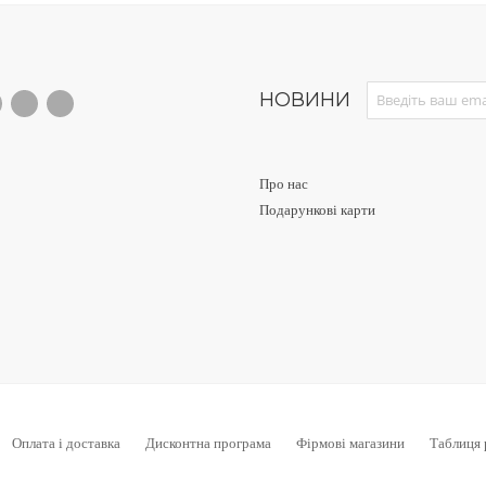
Sign Up for Our News
НОВИНИ
Про нас
Подарункові карти
Оплата і доставка
Дисконтна програма
Фірмові магазини
Таблиця 