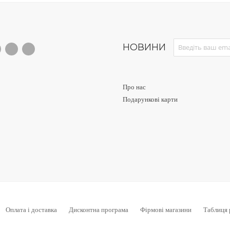
Sign Up for Our News
НОВИНИ
Про нас
Подарункові карти
Оплата і доставка
Дисконтна програма
Фірмові магазини
Таблиця 