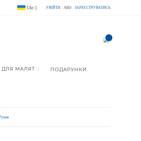
Language
Ukr
УВІЙТИ
АБО
ЗАРЕЄСТРУВАТИСЬ
item(s) -
ДЛЯ МАЛЯТ
ПОДАРУНКИ
Рукав