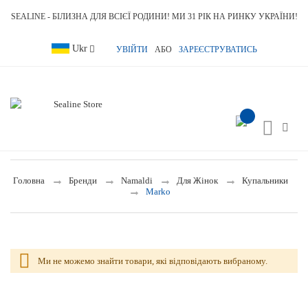
SEALINE - БІЛИЗНА ДЛЯ ВСІЄЇ РОДИНИ! МИ 31 РІК НА РИНКУ УКРАЇНИ!
Language
Ukr
УВІЙТИ
АБО
ЗАРЕЄСТРУВАТИСЬ
item(s) -
Toggle
Nav
Головна
Бренди
Namaldi
Для Жінок
Купальники
Marko
Ми не можемо знайти товари, які відповідають вибраному.