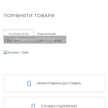
ПОРІВНЯТИ ТОВАРИ
Видалити
Цей
Очистити всі
ПОРІВНЯТИ
Елемент
Знижки / Sale
У Вас немає позицій для порівняння.
ГАРАНТОВАНА ДОСТАВКА
СЛУЖБА ПІДТРИМКИ