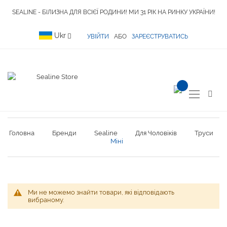
SEALINE - БІЛИЗНА ДЛЯ ВСІЄЇ РОДИНИ! МИ 31 РІК НА РИНКУ УКРАЇНИ!
Language
Ukr
УВІЙТИ
АБО
ЗАРЕЄСТРУВАТИСЬ
item(s) -
Toggle
Nav
Головна
Бренди
Sealine
Для Чоловіків
Труси
Міні
Ми не можемо знайти товари, які відповідають
вибраному.