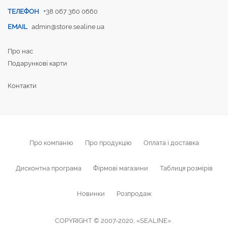
ТЕЛЕФОН
+38 067 360 0660
EMAIL
admin@store.sealine.ua
Про нас
Подарункові карти
Контакти
Про компанію
Про продукцію
Оплата і доставка
Дисконтна програма
Фірмові магазини
Таблиця розмірів
Новинки
Розпродаж
COPYRIGHT © 2007-2020, «SEALINE» .