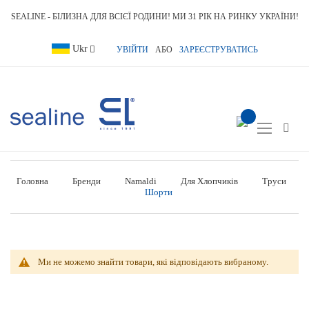
SEALINE - БІЛИЗНА ДЛЯ ВСІЄЇ РОДИНИ! МИ 31 РІК НА РИНКУ УКРАЇНИ!
Language
Ukr
УВІЙТИ
АБО
ЗАРЕЄСТРУВАТИСЬ
item(s) -
Toggle
Nav
Головна
Бренди
Namaldi
Для Хлопчиків
Труси
Шорти
Ми не можемо знайти товари, які відповідають вибраному.