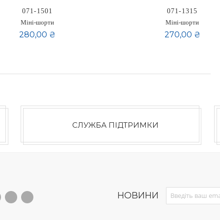
071-1501
071-1315
Міні-шорти
Міні-шорти
280,00 ₴
270,00 ₴
СЛУЖБА ПІДТРИМКИ
Sign Up for Our News
НОВИНИ