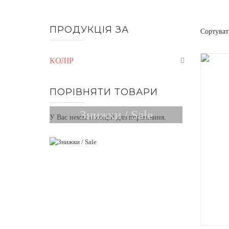
ПРОДУКЦІЯ ЗА
Сортуват
КОЛІР
ПОРІВНЯТИ ТОВАРИ
Знижки / Sale
У Вас немає позицій для порівняння.