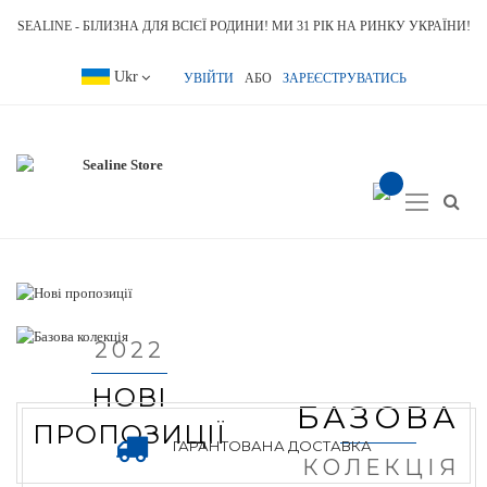
SEALINE - БІЛИЗНА ДЛЯ ВСІЄЇ РОДИНИ! МИ 31 РІК НА РИНКУ УКРАЇНИ!
Language
Ukr
УВІЙТИ
АБО
ЗАРЕЄСТРУВАТИСЬ
item(s) -
Toggle
Nav
2022
НОВІ
БАЗОВА
ПРОПОЗИЦІЇ
ГАРАНТОВАНА ДОСТАВКА
КОЛЕКЦІЯ