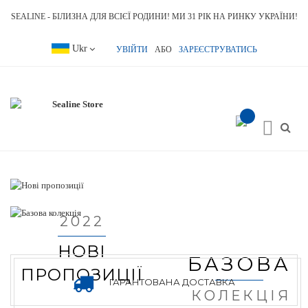
SEALINE - БІЛИЗНА ДЛЯ ВСІЄЇ РОДИНИ! МИ 31 РІК НА РИНКУ УКРАЇНИ!
Language
Ukr
УВІЙТИ
АБО
ЗАРЕЄСТРУВАТИСЬ
item(s) -
Toggle
Nav
2022
НОВІ
БАЗОВА
ПРОПОЗИЦІЇ
ГАРАНТОВАНА ДОСТАВКА
КОЛЕКЦІЯ