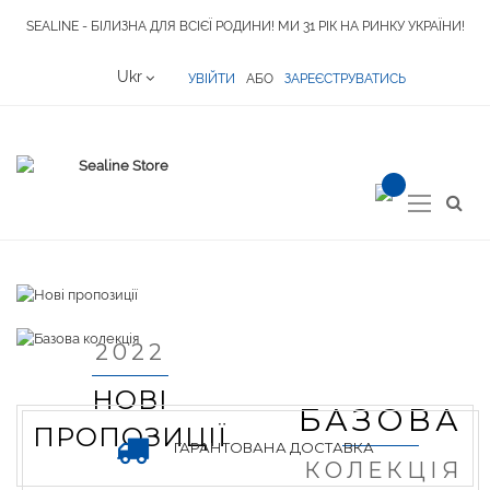
SEALINE - БІЛИЗНА ДЛЯ ВСІЄЇ РОДИНИ! МИ 31 РІК НА РИНКУ УКРАЇНИ!
Language
Ukr
УВІЙТИ
АБО
ЗАРЕЄСТРУВАТИСЬ
item(s) -
Toggle
Nav
2022
НОВІ
БАЗОВА
ПРОПОЗИЦІЇ
ГАРАНТОВАНА ДОСТАВКА
КОЛЕКЦІЯ